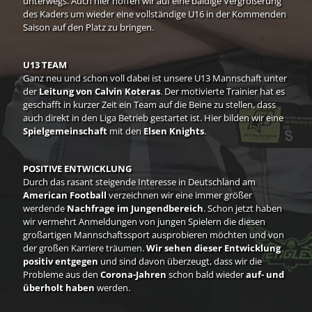
unterwegs. Auch hier hoffen wir auf eine baldige Vergrößerung
des Kaders um wieder eine vollständige U16 in der Kommenden
Saison auf den Platz zu bringen.
U13
TEAM
Ganz neu und schon voll dabei ist unsere U13 Mannschaft unter
der
Leitung von Calvin Koteras
. Der motivierte Trainier hat es
geschafft in kurzer Zeit ein Team auf die Beine zu stellen, dass
auch direkt in den Liga Betrieb gestartet ist. Hier bilden wir eine
Spielgemeinschaft
mit den
Elsen Knights
.
POSITIVE ENTWICKLUNG
Durch das rasant steigende Interesse in Deutschland am
American Football
verzeichnen wir eine immer größer
werdende
Nachfrage im Jungendbereich
. Schon jetzt haben
wir vermehrt Anmeldungen von jungen Spielern die diesen
großartigen Mannschaftssport ausprobieren möchten und von
der großen Karriere träumen.
Wir sehen dieser Entwicklung
positiv entgegen
und sind davon überzeugt, dass wir die
Probleme aus den
Corona-Jahren
schon bald wieder
auf- und
überholt haben
werden.