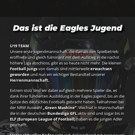
Das ist die Eagles Jugend
U19 TEAM
Unsere erste Jugendmannschaft, die damals den Spielbetrieb
eröffnete und gleich fulminant mit dem Aufstieg in die nächst
höhere Liga abschloss, gibt es so heute nicht mehr. Die kleinen
Football Jungs
von damals sind mittlerweile
erwachsen
geworden
und nun ein wichtiger Bestandteil unserer
Herrenmannschaft.
Extrem stolz sind wir dabei auf gleich mehrere Spieler die, es
dank ihrer fundierten Ausbildung in der Eagles Jugend, bis an die
Spitze des deutschen Footballs gebracht haben. Teilnahmen bei
der NRW Auswahl
„Green Mashine“
, Wechsel in Mannschaften
die in der deutschen
Bundesliga GFL
aktiv sind und sogar bis in
ELF (European League of Football)
haben es die jungen Adler
geschafft.
Unser aktueller Kader
sieht sich dahingehend mit ganz neuen