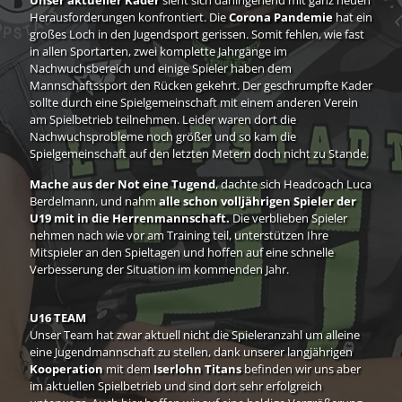
Herausforderungen konfrontiert. Die
Corona Pandemie
hat ein
großes Loch in den Jugendsport gerissen. Somit fehlen, wie fast
in allen Sportarten, zwei komplette Jahrgänge im
Nachwuchsbereich und einige Spieler haben dem
Mannschaftssport den Rücken gekehrt. Der geschrumpfte Kader
sollte durch eine Spielgemeinschaft mit einem anderen Verein
am Spielbetrieb teilnehmen. Leider waren dort die
Nachwuchsprobleme noch größer und so kam die
Spielgemeinschaft auf den letzten Metern doch nicht zu Stande.
Mache aus der Not eine Tugend
, dachte sich Headcoach Luca
Berdelmann, und nahm
alle schon volljährigen Spieler der
U19 mit in die Herrenmannschaft.
Die verblieben Spieler
nehmen nach wie vor am Training teil, unterstützen Ihre
Mitspieler an den Spieltagen und hoffen auf eine schnelle
Verbesserung der Situation im kommenden Jahr.
U16 TEAM
Unser Team hat zwar aktuell nicht die Spieleranzahl um alleine
eine Jugendmannschaft zu stellen, dank unserer langjährigen
Kooperation
mit dem
Iserlohn Titans
befinden wir uns aber
im aktuellen Spielbetrieb und sind dort sehr erfolgreich