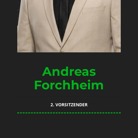
Andreas
Forchheim
2. VORSITZENDER