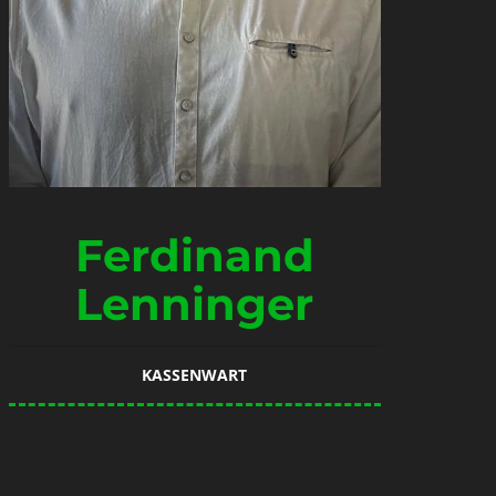
Ferdinand
Lenninger
KASSENWART